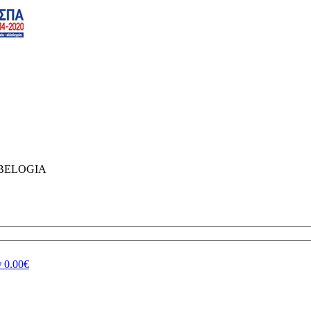
 BELOGIA
ν
0.00€