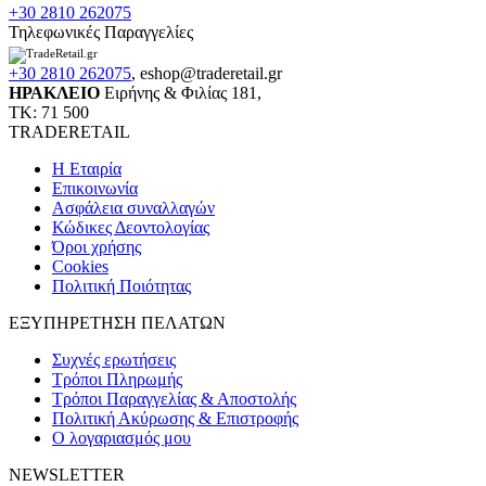
+30 2810 262075
Τηλεφωνικές Παραγγελίες
+30 2810 262075
,
eshop@traderetail.gr
ΗΡΑΚΛΕΙΟ
Ειρήνης & Φιλίας 181,
ΤΚ: 71 500
TRADERETAIL
H Εταιρία
Eπικοινωνία
Ασφάλεια συναλλαγών
Κώδικες Δεοντολογίας
Όροι χρήσης
Cookies
Πολιτική Ποιότητας
ΕΞΥΠΗΡΕΤΗΣΗ ΠΕΛΑΤΩΝ
Συχνές ερωτήσεις
Τρόποι Πληρωμής
Τρόποι Παραγγελίας & Αποστολής
Πολιτική Ακύρωσης & Επιστροφής
Ο λογαριασμός μου
NEWSLETTER