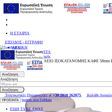
EL
EN
H ΕΤΑΙΡΙΑ
ΕΙΣΟΔΟΣ - ΕΓΓΡΑΦΗ
ΑΡΧΙΚΗ
ΑΞΕΣΟΥΑΡ BARISTA
Εργαλείο Ισοκατανομής
CED 290003 ΕΡΓΑΛΕΙΟ ΙΣΟΚΑΤΑΝΟΜΗΣ ΚΑΦΕ 58mm
Αναζήτηση
Αναζήτηση
Αναζήτηση
Τηλεφωνικές Παραγγελίες ↲
+30 2810 262075
Καλάθι Αγορώ
button.skipToMain
ΠΡΟΪΟΝΤΑ
ΕΙΔΗ TAKE AWAY