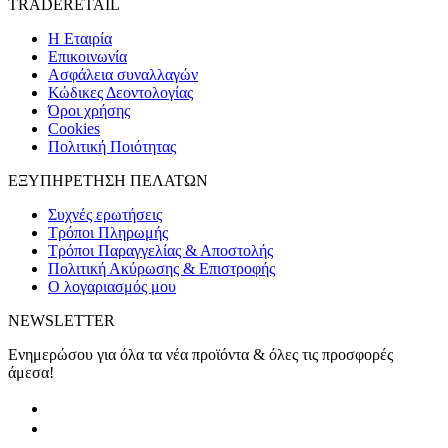
TRADERETAIL
H Εταιρία
Eπικοινωνία
Ασφάλεια συναλλαγών
Κώδικες Δεοντολογίας
Όροι χρήσης
Cookies
Πολιτική Ποιότητας
ΕΞΥΠΗΡΕΤΗΣΗ ΠΕΛΑΤΩΝ
Συχνές ερωτήσεις
Τρόποι Πληρωμής
Τρόποι Παραγγελίας & Αποστολής
Πολιτική Ακύρωσης & Επιστροφής
Ο λογαριασμός μου
NEWSLETTER
Ενημερώσου για όλα τα νέα προϊόντα & όλες τις προσφορές
άμεσα!