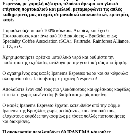
Espresso, με χαμηλή οξύτητα, πλούσιο άρωμα και γλυκιά
επίγευση πορτοκαλιού και μελιού, μεταμορφώνει τις απλές
καθημερινές μας στιγμές σε μοναδικά απολαυστικές εμπειρίες
καφέ.
Παρασκευάζεται από 100% κόκκους Arabica, και έχει 6
Πιστοποιήσεις και πάνω από 10 Διακρίσεις – Βραβεία, όπως
Speciality Coffee Association (SCA), Fairtrade, Rainforest Alliance,
UTZ, κτλ.
Χρησιμοποιήστε φρέσκο μεταλλικό νερό και ρυθμίστε την
ποσότητα της εκχύλισης ανάλογα με την γευστική σας προτίμηση.
Ο αγαπημένος σας καφές Ipanema Espresso τώρα και σε κάψουλα
αλουμινίου decaf. συμβατή με μηχανή Nespresso!
Απολαύστε έναν από τους πιο γλυκόπιοτους και φρέσκους καφέδες
στο σπίτι χωρίς κανένα συμβιβασμό και χωρίς καφεΐνη.
Ο καφές Ipanema Espresso έρχεται κατευθείαν από την φάρμα
Ipanema της Βραζιλίας χωρίς μεσάζοντες και είναι από τους
ελάχιστους καφέδες παγκοσμίως με τόσες πολλές πιστοποιήσεις
και διακρίσεις.
Η συσκευασία περιλαμβάνει 60 IPANEMA κάψουλες