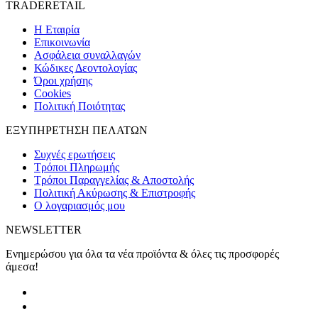
TRADERETAIL
H Εταιρία
Eπικοινωνία
Ασφάλεια συναλλαγών
Κώδικες Δεοντολογίας
Όροι χρήσης
Cookies
Πολιτική Ποιότητας
ΕΞΥΠΗΡΕΤΗΣΗ ΠΕΛΑΤΩΝ
Συχνές ερωτήσεις
Τρόποι Πληρωμής
Τρόποι Παραγγελίας & Αποστολής
Πολιτική Ακύρωσης & Επιστροφής
Ο λογαριασμός μου
NEWSLETTER
Ενημερώσου για όλα τα νέα προϊόντα & όλες τις προσφορές
άμεσα!