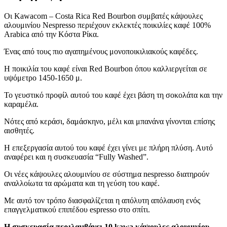
Οι Kawacom – Costa Rica Red Bourbon συμβατές κάψουλες
αλουμινίου Nespresso περιέχουν εκλεκτές ποικιλίες καφέ 100%
Arabica από την Κόστα Ρίκα.
Ένας από τους πιο αγαπημένους μονοποικιλιακούς καφέδες.
Η ποικιλία του καφέ είναι Red Bourbon όπου καλλιεργείται σε
υψόμετρο 1450-1650 μ.
Το γευστικό προφίλ αυτού του καφέ έχει βάση τη σοκολάτα και την
καραμέλα.
Νότες από κεράσι, δαμάσκηνο, μέλι και μπανάνα γίνονται επίσης
αισθητές.
Η επεξεργασία αυτού του καφέ έχει γίνει με πλήρη πλύση. Αυτό
αναφέρει και η συσκευασία “Fully Washed”.
Οι νέες κάψουλες αλουμινίου σε σύστημα nespresso διατηρούν
αναλλοίωτα τα αρώματα και τη γεύση του καφέ.
Με αυτό τον τρόπο διασφαλίζεται η απόλυτη απόλαυση ενός
επαγγελματικού επιπέδου espresso στο σπίτι.
Η συσκευασία περιλαμβάνει 10 kawa κάψουλες αλουμινίου,