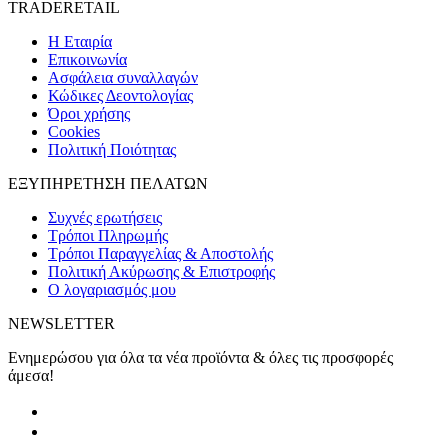
TRADERETAIL
H Εταιρία
Eπικοινωνία
Ασφάλεια συναλλαγών
Κώδικες Δεοντολογίας
Όροι χρήσης
Cookies
Πολιτική Ποιότητας
ΕΞΥΠΗΡΕΤΗΣΗ ΠΕΛΑΤΩΝ
Συχνές ερωτήσεις
Τρόποι Πληρωμής
Τρόποι Παραγγελίας & Αποστολής
Πολιτική Ακύρωσης & Επιστροφής
Ο λογαριασμός μου
NEWSLETTER
Ενημερώσου για όλα τα νέα προϊόντα & όλες τις προσφορές
άμεσα!