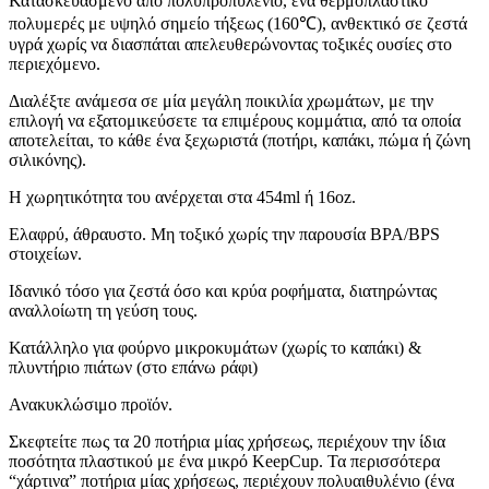
Κατασκευασμένο από πολυπροπυλένιο, ένα θερμοπλαστικό
πολυμερές με υψηλό σημείο τήξεως (160℃), ανθεκτικό σε ζεστά
υγρά χωρίς να διασπάται απελευθερώνοντας τοξικές ουσίες στο
περιεχόμενο.
Διαλέξτε ανάμεσα σε μία μεγάλη ποικιλία χρωμάτων, με την
επιλογή να εξατομικεύσετε τα επιμέρους κομμάτια, από τα οποία
αποτελείται, το κάθε ένα ξεχωριστά (ποτήρι, καπάκι, πώμα ή ζώνη
σιλικόνης).
Η χωρητικότητα του ανέρχεται στα 454ml ή 16oz.
Ελαφρύ, άθραυστο. Μη τοξικό χωρίς την παρουσία BPA/BPS
στοιχείων.
Ιδανικό τόσο για ζεστά όσο και κρύα ροφήματα, διατηρώντας
αναλλοίωτη τη γεύση τους.
Κατάλληλο για φούρνο μικροκυμάτων (χωρίς το καπάκι) &
πλυντήριο πιάτων (στο επάνω ράφι)
Ανακυκλώσιμο προϊόν.
Σκεφτείτε πως τα 20 ποτήρια μίας χρήσεως, περιέχουν την ίδια
ποσότητα πλαστικού με ένα μικρό KeepCup. Τα περισσότερα
“χάρτινα” ποτήρια μίας χρήσεως, περιέχουν πολυαιθυλένιο (ένα