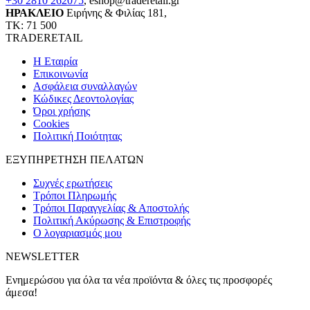
+30 2810 262075
,
eshop@traderetail.gr
ΗΡΑΚΛΕΙΟ
Ειρήνης & Φιλίας 181,
ΤΚ: 71 500
TRADERETAIL
H Εταιρία
Eπικοινωνία
Ασφάλεια συναλλαγών
Κώδικες Δεοντολογίας
Όροι χρήσης
Cookies
Πολιτική Ποιότητας
ΕΞΥΠΗΡΕΤΗΣΗ ΠΕΛΑΤΩΝ
Συχνές ερωτήσεις
Τρόποι Πληρωμής
Τρόποι Παραγγελίας & Αποστολής
Πολιτική Ακύρωσης & Επιστροφής
Ο λογαριασμός μου
NEWSLETTER
Ενημερώσου για όλα τα νέα προϊόντα & όλες τις προσφορές
άμεσα!