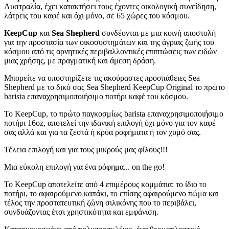
Αυστραλία, έχει κατακτήσει τους έχοντες οικολογική συνείδηση,
λάτρεις του καφέ και όχι μόνο, σε 65 χώρες του κόσμου.
KeepCup
και
Sea Shepherd
συνδέονται με μια κοινή αποστολή
για την προστασία των οικοσυστημάτων και της άγριας ζωής του
κόσμου από τις αρνητικές περιβαλλοντικές επιπτώσεις των ειδών
μιας χρήσης, με πραγματική και άμεση δράση.
Μπορείτε να υποστηρίξετε τις ακούραστες προσπάθειες Sea
Shepherd με το δικό σας Sea Shepherd KeepCup Original το πρώτο
barista επαναχρησιμοποιήσιμο ποτήρι καφέ του κόσμου.
Το KeepCup, το πρώτο παγκοσμίως barista επαναχρησιμοποιήσιμο
ποτήρι 16oz, αποτελεί την ιδανική επιλογή όχι μόνο για τον καφέ
σας αλλά και για τα ζεστά ή κρύα ροφήματα ή τον χυμό σας.
Τέλεια επιλογή και για τους μικρούς μας φίλους!!!
Mια εύκολη επιλογή για ένα ρόφημα... on the go!
Το KeepCup αποτελείτε από 4 επιμέρους κομμάτια: το ίδιο το
ποτήρι, το αφαιρούμενο καπάκι, το επίσης αφαιρούμενο πώμα και
τέλος την προστατευτική ζώνη σιλικόνης που το περιβάλει,
συνδυάζοντας έτσι χρηστικότητα και εμφάνιση.