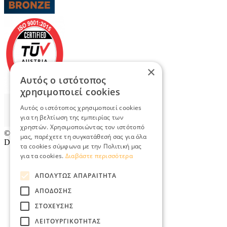
×
Αυτός ο ιστότοπος
χρησιμοποιεί cookies
Αυτός ο ιστότοπος χρησιμοποιεί cookies
για τη βελτίωση της εμπειρίας των
χρηστών. Χρησιμοποιώντας τον ιστότοπό
© 2026
TradeRetail.gr
- All rights reserved
μας, παρέχετε τη συγκατάθεσή σας για όλα
Designed & developed by
NETMECHANICS
τα cookies σύμφωνα με την Πολιτική μας
για τα cookies.
Διαβάστε περισσότερα
ΑΠΟΛΎΤΩΣ ΑΠΑΡΑΊΤΗΤΑ
ΑΠΌΔΟΣΗΣ
ΣΤΌΧΕΥΣΗΣ
ΛΕΙΤΟΥΡΓΙΚΌΤΗΤΑΣ