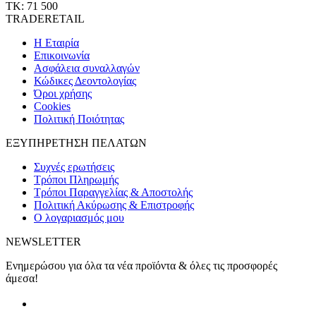
ΤΚ: 71 500
TRADERETAIL
H Εταιρία
Eπικοινωνία
Ασφάλεια συναλλαγών
Κώδικες Δεοντολογίας
Όροι χρήσης
Cookies
Πολιτική Ποιότητας
ΕΞΥΠΗΡΕΤΗΣΗ ΠΕΛΑΤΩΝ
Συχνές ερωτήσεις
Τρόποι Πληρωμής
Τρόποι Παραγγελίας & Αποστολής
Πολιτική Ακύρωσης & Επιστροφής
Ο λογαριασμός μου
NEWSLETTER
Ενημερώσου για όλα τα νέα προϊόντα & όλες τις προσφορές
άμεσα!