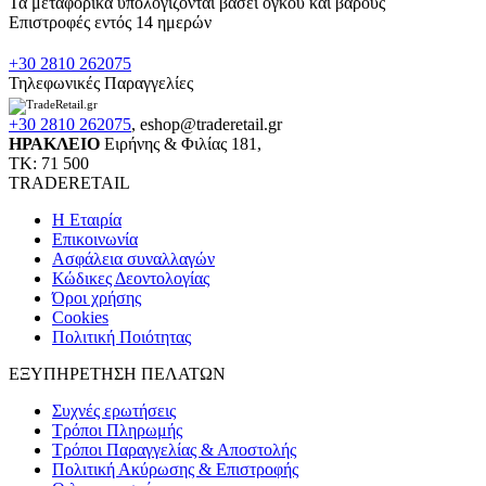
Τα μεταφορικά υπολογίζονται βάσει όγκου και βάρους
Επιστροφές εντός 14 ημερών
+30 2810 262075
Τηλεφωνικές Παραγγελίες
+30 2810 262075
,
eshop@traderetail.gr
ΗΡΑΚΛΕΙΟ
Ειρήνης & Φιλίας 181,
ΤΚ: 71 500
TRADERETAIL
H Εταιρία
Eπικοινωνία
Ασφάλεια συναλλαγών
Κώδικες Δεοντολογίας
Όροι χρήσης
Cookies
Πολιτική Ποιότητας
ΕΞΥΠΗΡΕΤΗΣΗ ΠΕΛΑΤΩΝ
Συχνές ερωτήσεις
Τρόποι Πληρωμής
Τρόποι Παραγγελίας & Αποστολής
Πολιτική Ακύρωσης & Επιστροφής