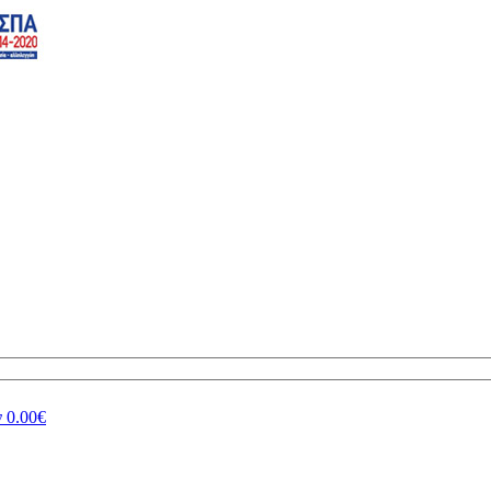
ν
0.00€