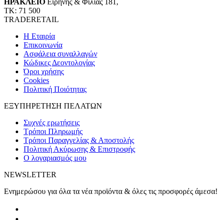
ΗΡΑΚΛΕΙΟ
Ειρήνης & Φιλίας 181,
ΤΚ: 71 500
TRADERETAIL
H Εταιρία
Eπικοινωνία
Ασφάλεια συναλλαγών
Κώδικες Δεοντολογίας
Όροι χρήσης
Cookies
Πολιτική Ποιότητας
ΕΞΥΠΗΡΕΤΗΣΗ ΠΕΛΑΤΩΝ
Συχνές ερωτήσεις
Τρόποι Πληρωμής
Τρόποι Παραγγελίας & Αποστολής
Πολιτική Ακύρωσης & Επιστροφής
Ο λογαριασμός μου
NEWSLETTER
Ενημερώσου για όλα τα νέα προϊόντα & όλες τις προσφορές άμεσα!