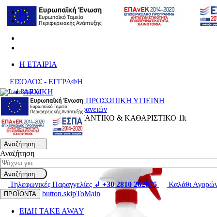
EL
EN
H ΕΤΑΙΡΙΑ
ΕΙΣΟΔΟΣ - ΕΓΓΡΑΦΗ
ΑΡΧΙΚΗ
ΑΠΟΛΥΜΑΝΣΗ - ΠΡΟΣΩΠΙΚΗ ΥΓΙΕΙΝΗ
Απολυμαντικά Επιφανειών
SPARK ΑΠΟΛΥΜΑΝΤΙΚΟ & ΚΑΘΑΡΙΣΤΙΚΟ 1lt
Αναζήτηση
Αναζήτηση
Αναζήτηση
Τηλεφωνικές Παραγγελίες ↲
+30 2810 262075
Καλάθι Αγορώ
button.skipToMain
ΠΡΟΪΟΝΤΑ
ΕΙΔΗ TAKE AWAY