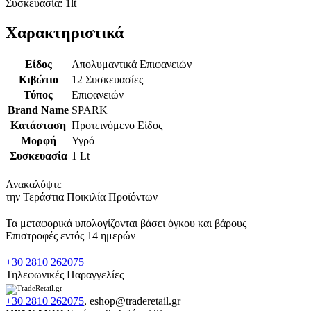
Συσκευασία: 1lt
Χαρακτηριστικά
Είδος
Απολυμαντικά Επιφανειών
Κιβώτιο
12 Συσκευασίες
Τύπος
Επιφανειών
Brand Name
SPARK
Κατάσταση
Προτεινόμενο Είδος
Μορφή
Υγρό
Συσκευασία
1 Lt
Ανακαλύψτε
την Τεράστια Ποικιλία Προϊόντων
Τα μεταφορικά υπολογίζονται βάσει όγκου και βάρους
Επιστροφές εντός 14 ημερών
+30 2810 262075
Τηλεφωνικές Παραγγελίες
+30 2810 262075
,
eshop@traderetail.gr