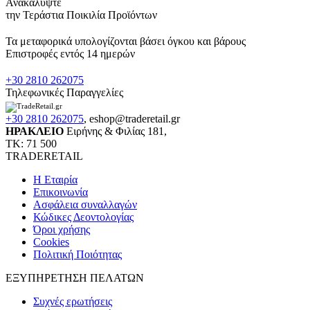
Ανακαλύψτε
την Τεράστια Ποικιλία Προϊόντων
Τα μεταφορικά υπολογίζονται βάσει όγκου και βάρους
Επιστροφές εντός 14 ημερών
+30 2810 262075
Τηλεφωνικές Παραγγελίες
+30 2810 262075
,
eshop@traderetail.gr
ΗΡΑΚΛΕΙΟ
Ειρήνης & Φιλίας 181,
ΤΚ: 71 500
TRADERETAIL
H Εταιρία
Eπικοινωνία
Ασφάλεια συναλλαγών
Κώδικες Δεοντολογίας
Όροι χρήσης
Cookies
Πολιτική Ποιότητας
ΕΞΥΠΗΡΕΤΗΣΗ ΠΕΛΑΤΩΝ
Συχνές ερωτήσεις